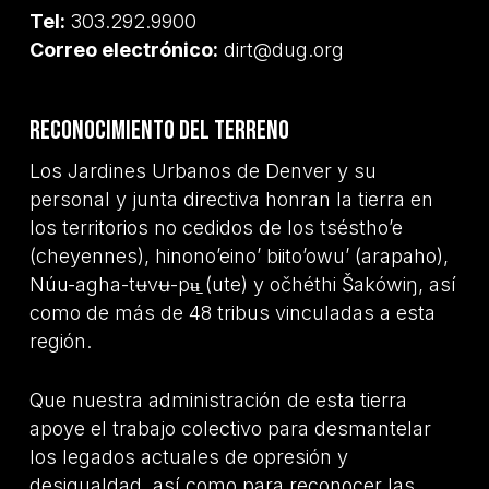
Tel:
303.292.9900
Correo electrónico:
dirt@dug.org
Reconocimiento del terreno
Los Jardines Urbanos de Denver y su
personal y junta directiva honran la tierra en
los territorios no cedidos de los tséstho’e
(cheyennes), hinono’eino’ biito’owu’ (arapaho),
Núu-agha-tʉvʉ-pʉ̱ (ute) y očhéthi Šakówiŋ, así
como de más de 48 tribus vinculadas a esta
región.
Que nuestra administración de esta tierra
apoye el trabajo colectivo para desmantelar
los legados actuales de opresión y
desigualdad, así como para reconocer las