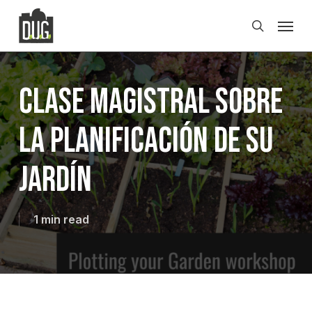
Skip
Men
to
search
main
content
Clase magistral sobre
la planificación de su
jardín
1 min read