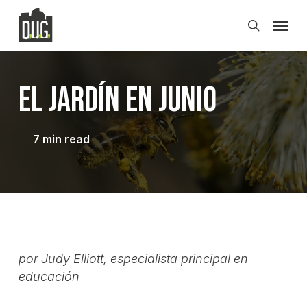
Skip
Men
to
search
main
content
El jardín en junio
7 min read
por Judy Elliott, especialista principal en
educación