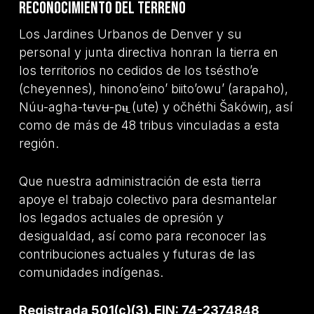
Reconocimiento del terreno
Los Jardines Urbanos de Denver y su
personal y junta directiva honran la tierra en
los territorios no cedidos de los tséstho’e
(cheyennes), hinono’eino’ biito’owu’ (arapaho),
Núu-agha-tʉvʉ-pʉ̱ (ute) y očhéthi Šakówiŋ, así
como de más de 48 tribus vinculadas a esta
región.
Que nuestra administración de esta tierra
apoye el trabajo colectivo para desmantelar
los legados actuales de opresión y
desigualdad, así como para reconocer las
contribuciones actuales y futuras de las
comunidades indígenas.
Registrada 501(c)(3). EIN: 74-2374848