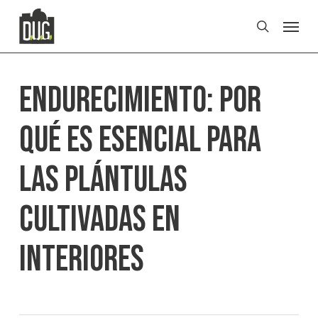
Skip
Men
to
search
main
content
Endurecimiento: Por
qué es esencial para
las plántulas
cultivadas en
interiores