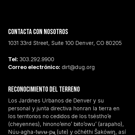
Contacta con nosotros
1031 33rd Street, Suite 100 Denver, CO 80205
Tel:
303.292.9900
Correo electrónico:
dirt@dug.org
Reconocimiento del terreno
Los Jardines Urbanos de Denver y su
personal y junta directiva honran la tierra en
los territorios no cedidos de los tséstho’e
(cheyennes), hinono’eino’ biito’owu’ (arapaho),
Núu-agha-tʉvʉ-pʉ̱ (ute) y očhéthi Šakówiŋ, así