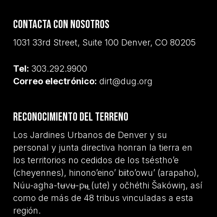
Contacta con nosotros
1031 33rd Street, Suite 100 Denver, CO 80205
Tel:
303.292.9900
Correo electrónico:
dirt@dug.org
Reconocimiento del terreno
Los Jardines Urbanos de Denver y su
personal y junta directiva honran la tierra en
los territorios no cedidos de los tséstho’e
(cheyennes), hinono’eino’ biito’owu’ (arapaho),
Núu-agha-tʉvʉ-pʉ̱ (ute) y očhéthi Šakówiŋ, así
como de más de 48 tribus vinculadas a esta
región.