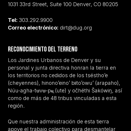
1031 33rd Street, Suite 100 Denver, CO 80205
Tel:
303.292.9900
Correo electrónico:
dirt@dug.org
Reconocimiento del terreno
Los Jardines Urbanos de Denver y su
personal y junta directiva honran la tierra en
los territorios no cedidos de los tséstho’e
(cheyennes), hinono’eino’ biito’owu’ (arapaho),
Núu-agha-tʉvʉ-pʉ̱ (ute) y očhéthi Šakówiŋ, así
como de más de 48 tribus vinculadas a esta
región.
Que nuestra administración de esta tierra
apoye el trabajo colectivo para desmantelar