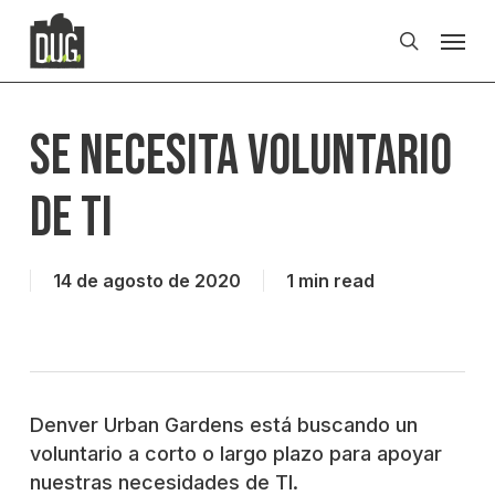
Skip
Men
to
search
main
content
Se necesita voluntario
de TI
14 de agosto de 2020
1 min read
Denver Urban Gardens está buscando un
voluntario a corto o largo plazo para apoyar
nuestras necesidades de TI.