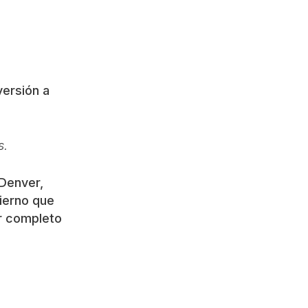
versión a
s.
 Denver,
vierno que
or completo