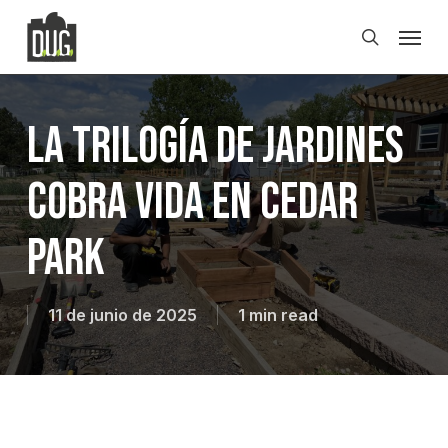
Skip
Men
to
search
main
content
La trilogía de jardines
cobra vida en Cedar
Park
11 de junio de 2025
1 min read