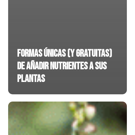
Formas únicas (y gratuitas)
de añadir nutrientes a sus
plantas
Denver
está
teniendo
un